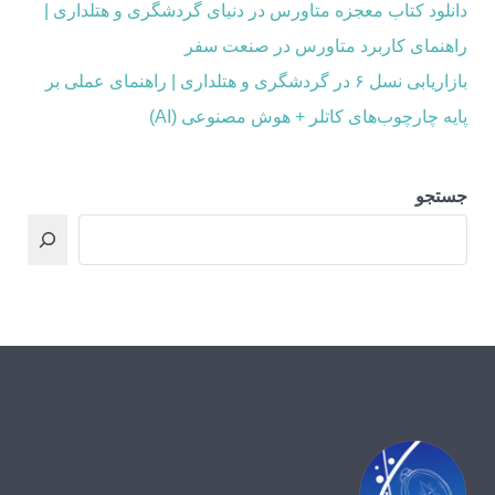
دانلود کتاب معجزه متاورس در دنیای گردشگری و هتلداری |
راهنمای کاربرد متاورس در صنعت سفر
بازاریابی نسل ۶ در گردشگری و هتلداری | راهنمای عملی بر
پایه چارچوب‌های کاتلر + هوش مصنوعی (AI)
جستجو