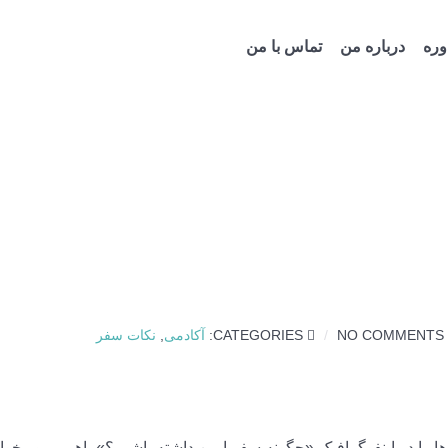
ره
درباره من
تماس با من
NO COMMENTS
CATEGORIES:
آکادمی
,
نکات سفر
ا را در اینفوگرافیک «چگونه سفر ایمن داشته باشیم؟» باهم مرور خوا