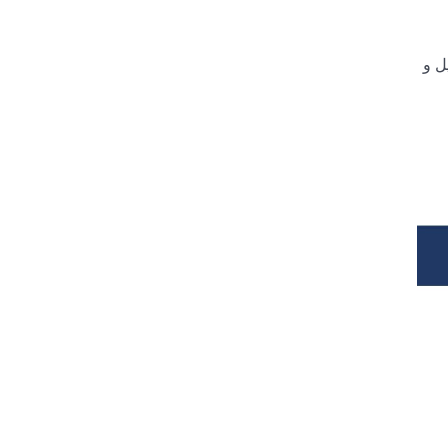
ن پژوهش را نظربازار جمع‌آوری کرده و ECM تحلیل و