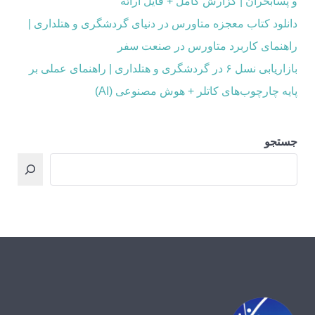
و پسابحران | گزارش کامل + فایل ارائه
دانلود کتاب معجزه متاورس در دنیای گردشگری و هتلداری |
راهنمای کاربرد متاورس در صنعت سفر
بازاریابی نسل ۶ در گردشگری و هتلداری | راهنمای عملی بر
پایه چارچوب‌های کاتلر + هوش مصنوعی (AI)
جستجو