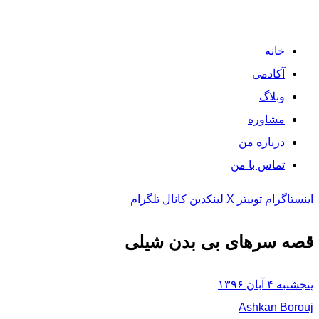
خانه
آکادمی
وبلاگ
مشاوره
درباره من
تماس با من
اینستاگرام
توییتر X
لینکدین
کانال تلگرام
قصه سرهای بی بدن شیلی
پنجشنبه ۴ آبان ۱۳۹۶
Ashkan Borouj