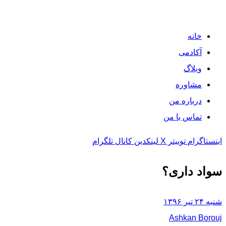
خانه
آکادمی
وبلاگ
مشاوره
درباره من
تماس با من
اینستاگرام
توییتر X
لینکدین
کانال تلگرام
سواد داری؟
شنبه ۲۴ تیر ۱۳۹۶
Ashkan Borouj