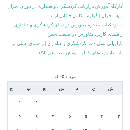
کارگاه آموزش بازاریابی گردشگری و هتلداری در دوران بحران
و پسابحران | گزارش کامل + فایل ارائه
دانلود کتاب معجزه متاورس در دنیای گردشگری و هتلداری |
راهنمای کاربرد متاورس در صنعت سفر
بازاریابی نسل ۶ در گردشگری و هتلداری | راهنمای عملی بر
پایه چارچوب‌های کاتلر + هوش مصنوعی (AI)
مرداد ۱۴۰۵
ش
ی
د
س
چ
پ
ج
۲
۱
۹
۸
۷
۶
۵
۴
۳