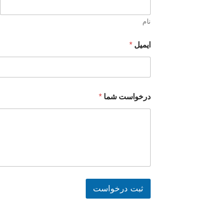
نام
و
ایمیل
*
ن
ا
م
ش
م
ا
درخواست شما
*
ثبت درخواست