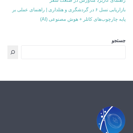
راهنمای کاربرد متاورس در صنعت سفر
بازاریابی نسل ۶ در گردشگری و هتلداری | راهنمای عملی بر
پایه چارچوب‌های کاتلر + هوش مصنوعی (AI)
جستجو