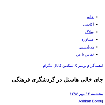
خانه
آکادمی
وبلاگ
مشاوره
درباره من
تماس با من
اینستاگرام
توییتر X
لینکدین
کانال تلگرام
جای خالی هاستل در گردشگری فرهنگی
پنجشنبه ۱۳ مهر ۱۳۹۶
Ashkan Borouj