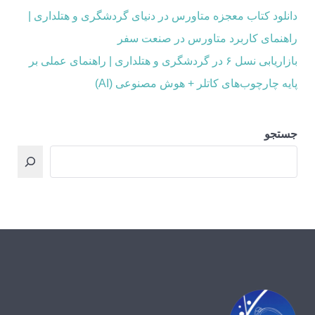
دانلود کتاب معجزه متاورس در دنیای گردشگری و هتلداری |
راهنمای کاربرد متاورس در صنعت سفر
بازاریابی نسل ۶ در گردشگری و هتلداری | راهنمای عملی بر
پایه چارچوب‌های کاتلر + هوش مصنوعی (AI)
جستجو