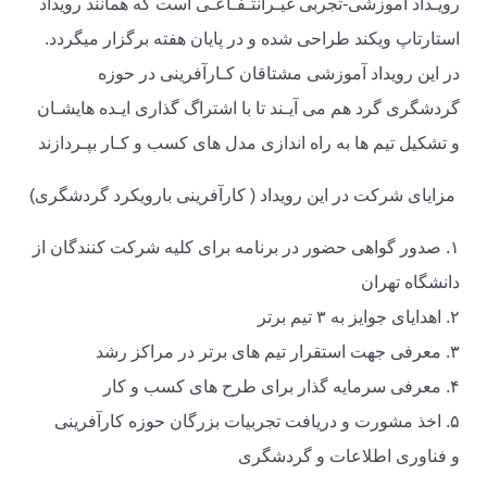
رویـداد آموزشی-تجربی غیـرانتـفـاعـی است که همانند رویداد
استارتاپ ویکند طراحی شده و در پایان هفته برگزار میگردد.
در این رویداد آموزشی مشتاقان کـارآفرینی در حوزه
گردشگری گرد هم می آیـند تا با اشتراگ گذاری ایـده هایشـان
و تشکیل تیم ها به راه اندازی مدل های کسب و کـار بپـردازند
مزایای شرکت در این رویداد ( کارآفرینی بارویکرد گردشگری)
۱. صدور گواهی حضور در برنامه برای کلیه شرکت کنندگان از
دانشگاه تهران
۲. اهدایای جوایز به ۳ تیم برتر
۳. معرفی جهت استقرار تیم های برتر در مراکز رشد
۴. معرفی سرمایه گذار برای طرح های کسب و کار
۵. اخذ مشورت و دریافت تجربیات بزرگان حوزه کارآفرینی
و فناوری اطلاعات و گردشگری