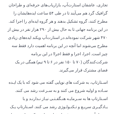
تجاری، عاشقان استارت‌آپ، بازاریاب‌های حرفه‌ای و طراحان
گرافیک گرد هم می‌آیند تا در طی ۵۴ ساعت ایده‌هایشان را
مطرح کنند، گروه تشکیل بدهند و هر گروه ایده‌ای را اجرا کند.
در این برنامه جهانی تا به حال بیش از ۲۹۰ هزار نفر در بیش از
۴۷۰ شهر شرکت نموده‌اند.در استارت‌آپ ویکند ایده‌های زیادی
مطرح می‌شوند اما آنچه در این برنامه اهمیت دارد فقط سه
چیز است. اجرا، اجرا و فقط اجرا! در این برنامه
شرکت‌کنندگان (۷۰ تا ۱۵۰ نفر در ۶ تا ۹ تیم) همگی در یک
فضای مشترک قرار می‌گیرند.
اسـتارتاپ، به شرکت های نوپایی گفته می شود که با یک ایـده
سـاده و اولیه شروع می کنند و به سـرعت رشد می کنند.
اسـتارتاپ ها به سـرمایـه هنـگفـتـی نیـاز نـدارنـد و با
یـادگیـری سریـع و تـکنـولـوژی رشد می کنند. اسـتارتاپ یـک