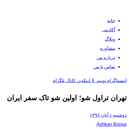
خانه
آکادمی
وبلاگ
مشاوره
درباره من
تماس با من
اینستاگرام
توییتر X
لینکدین
کانال تلگرام
تهران تراول شو؛ اولین شو تاک سفر ایران
دوشنبه ۱ آبان ۱۳۹۶
Ashkan Borouj