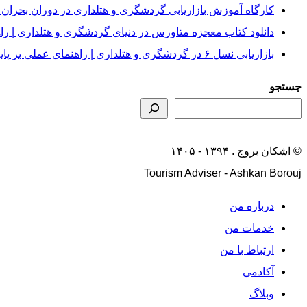
کارگاه آموزش بازاریابی گردشگری و هتلداری در دوران بحران و
دانلود کتاب معجزه متاورس در دنیای گردشگری و هتلداری | ر
بازاریابی نسل ۶ در گردشگری و هتلداری | راهنمای عملی بر پایه چارچوب‌های کاتلر + هوش مصنوعی (AI)
جستجو
© اشکان بروج . ۱۳۹۴ - ۱۴۰۵
Tourism Adviser - Ashkan Borouj
درباره من
خدمات من
ارتباط با من
آکادمی
وبلاگ