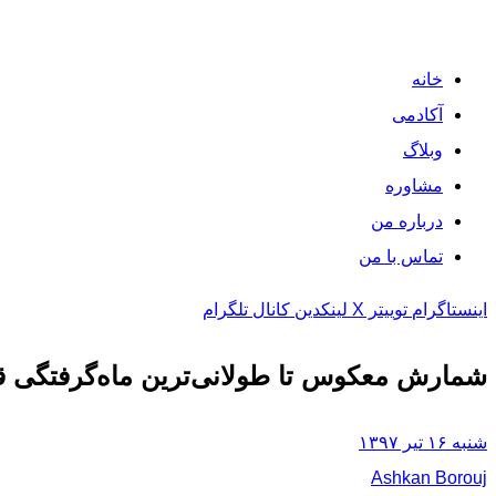
خانه
آکادمی
وبلاگ
مشاوره
درباره من
تماس با من
اینستاگرام
توییتر X
لینکدین
کانال تلگرام
شمارش معکوس تا طولانی‌ترین ماه‌گرفتگی ق
شنبه ۱۶ تیر ۱۳۹۷
Ashkan Borouj