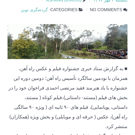
یکشنبه ۲ مهر ۱۳۹۶
ASHKAN BOROUJ
NO COMMENTS
CATEGORIES:
گردشگری نوین
■ به گزارش ستاد خبری جشنواره فیلم و عکس راه آهن،
همزمان با نودمین سالگرد تأسیس راه آهن؛ دومین دوره این
جشنواره با یاد هنرمند فقید مرتضی احمدی فراخوان خود را در
بخش های فیلم (مستند- داستانی)،فیلم کوتاه ( مستند،
داستانی، پویانمایی)، فیلم های ۹۰ ثانیه ای ( ویژه ۹۰ سالگی
راه آهن)، عکس ( حرفه ای و موبایلی) و بخش ویژه (همکاران)
منتشر کرد.