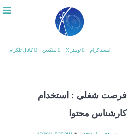
اینستاگرام
توییتر X
لینکدین
کانال تلگرام
فرصت شغلی : استخدام
کارشناس محتوا