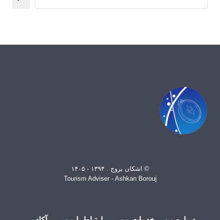
© اشکان بروج . ۱۳۹۴ - ۱۴۰۵
Tourism Adviser - Ashkan Borouj
درباره من
خدمات من
ارتباط با من
آکادمی