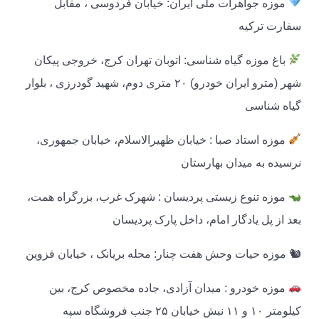
موزه جواهرات ملی ایران: خیابان فردوسی ، مقابل
سفارت ترکیه
باغ موزه گیاه شناسی: اتوبان تهران کرج، خروجی پیکان
شهر (مترو ایران خودرو) ۲۰ متری دوم، شهید گودرزی ، بلوار
گیاه شناسی
موزه استاد صبا : خیابان ظهیرالاسلام، خیابان جمهوری،
نرسیده به میدان بهارستان
ﻣﻮزه ﺗﻨﻮع زﯾﺴﺘﯽ پردیسان : شهرک غرب، بزرگراه همت،
بعد از پل یادگار امام، داخل پارک پردیسان
🐿 موزه حیات وحش هفت چنار: محله بریانک ، خیابان قزوین
موزه خودرو : میدان آزادی، جاده مخصوص کرج، بین
کیلومتر ۱۰ و ۱۱ نبش خیابان ۲۵ جنب فروشگاه سپه