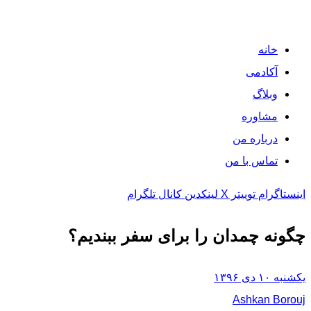
خانه
آکادمی
وبلاگ
مشاوره
درباره من
تماس با من
اینستاگرام
توییتر X
لینکدین
کانال تلگرام
چگونه چمدان را برای سفر ببندیم؟
یکشنبه ۱۰ دی ۱۳۹۶
Ashkan Borouj