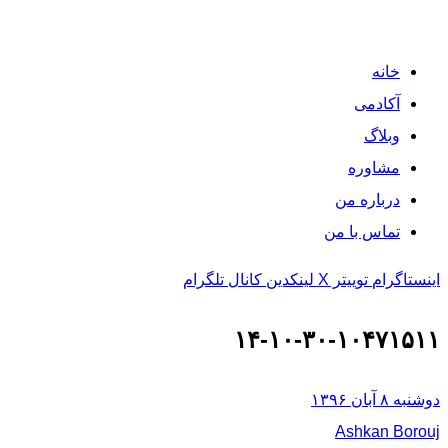
خانه
آکادمی
وبلاگ
مشاوره
درباره من
تماس با من
اینستاگرام
توییتر X
لینکدین
کانال تلگرام
۱۴-۱۰-۳۰-۱۰۴۷۱۵۱۱
دوشنبه ۸ آبان ۱۳۹۶
Ashkan Borouj