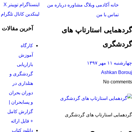
اینستاگرام
توییتر X
خانه
آکادمی
وبلاگ
مشاوره
درباره من
لینکدین
کانال تلگرام
تماس با من
آخرین مقالات
گردهمایی استارتاپ های
گردشگری
کارگاه
آموزش
چهارشنبه ۱۱ مهر ۱۳۹۷
بازاریابی
Ashkan Borouj
گردشگری و
No comments
هتلداری در
دوران بحران
و پسابحران |
گزارش کامل
گردهمایی استارتاپ های گردشگری
+ فایل ارائه
دانلود کتاب