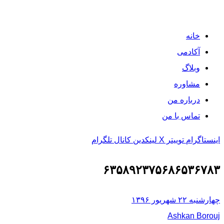
خانه
آکادمی
وبلاگ
مشاوره
درباره من
تماس با من
اینستاگرام
توییتر X
لینکدین
کانال تلگرام
۶۳۵۸۹۲۳۷۵۶۸۶۵۳۶۷۸۳
چهارشنبه ۲۲ شهریور ۱۳۹۶
Ashkan Borouj