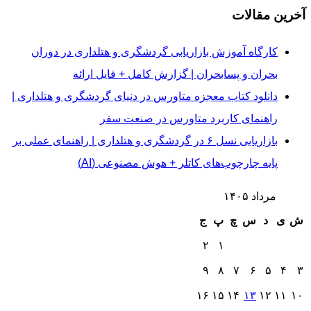
آخرین مقالات
کارگاه آموزش بازاریابی گردشگری و هتلداری در دوران
بحران و پسابحران | گزارش کامل + فایل ارائه
دانلود کتاب معجزه متاورس در دنیای گردشگری و هتلداری |
راهنمای کاربرد متاورس در صنعت سفر
بازاریابی نسل ۶ در گردشگری و هتلداری | راهنمای عملی بر
پایه چارچوب‌های کاتلر + هوش مصنوعی (AI)
مرداد ۱۴۰۵
ش
ی
د
س
چ
پ
ج
۲
۱
۹
۸
۷
۶
۵
۴
۳
۱۶
۱۵
۱۴
۱۳
۱۲
۱۱
۱۰