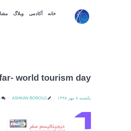
خانه
آکادمی
وبلاگ
مشاو
far- world tourism day
یکشنبه ۸ مهر ۱۳۹۷
ASHKAN BOROUJ
S