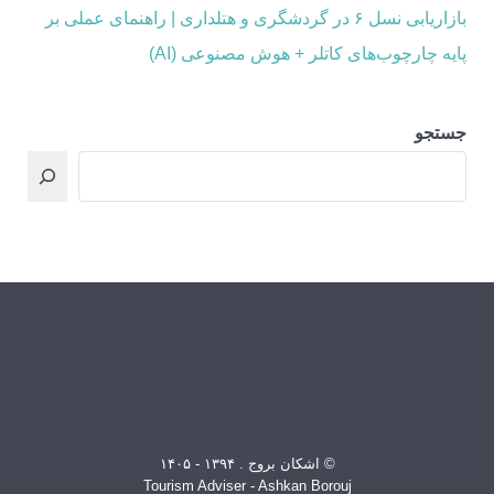
بازاریابی نسل ۶ در گردشگری و هتلداری | راهنمای عملی بر
پایه چارچوب‌های کاتلر + هوش مصنوعی (AI)
جستجو
© اشکان بروج . ۱۳۹۴ - ۱۴۰۵
Tourism Adviser - Ashkan Borouj