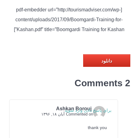
[pdf-embedder url=”http://tourismadviser.com/wp-
content/uploads/2017/09/Boomgardi-Training-for-
Kashan.pdf” title=”Boomgardi Training for Kashan”]
دانلود
2 Comments
Ashkan Borouj
برای پاسخ دادن وارد شوید
Commented on آبان ۱۸, ۱۳۹۶
thank you