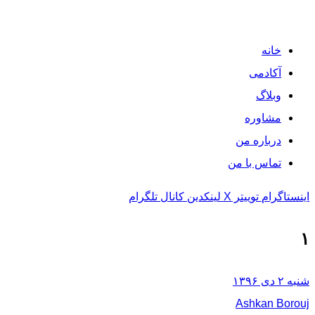
خانه
آکادمی
وبلاگ
مشاوره
درباره من
تماس با من
اینستاگرام
توییتر X
لینکدین
کانال تلگرام
۱
شنبه ۲ دی ۱۳۹۶
Ashkan Borouj