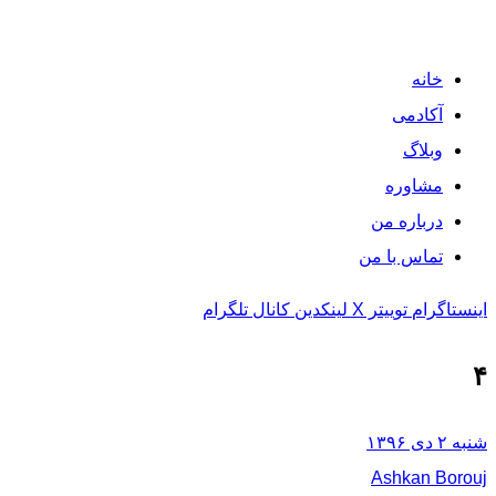
خانه
آکادمی
وبلاگ
مشاوره
درباره من
تماس با من
اینستاگرام
توییتر X
لینکدین
کانال تلگرام
۴
شنبه ۲ دی ۱۳۹۶
Ashkan Borouj